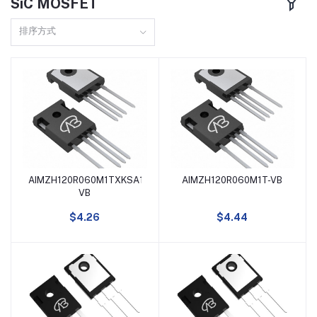
SiC MOSFET
TO220F
160A
排序方式
DFN8(3X3)
110A
SOP8
150A
TO251
97A
TO3P
98A
AIMZH120R060M1TXKSA1-
AIMZH120R060M1T-VB
SOT23-6
13A
添加到购物车
添加到购物车
VB
TO247
10A
$4.26
$4.44
SOT89
5A
SOT23-3
4A