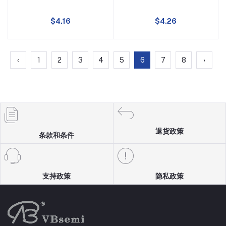
-35A
$4.16
$4.26
180A
‹
1
2
3
4
5
6
7
8
›
2A
3.5V
1A
退货政策
条款和条件
-9A
-13.5A
支持政策
隐私政策
±8A
-13A