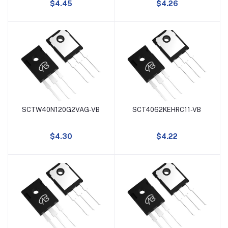
$4.45
$4.26
58A
-30A
1.7V
50A
40A
SCTW40N120G2VAG-VB
SCT4062KEHRC11-VB
添加到购物车
添加到购物车
3.2A
$4.30
$4.22
15A
20A
11A