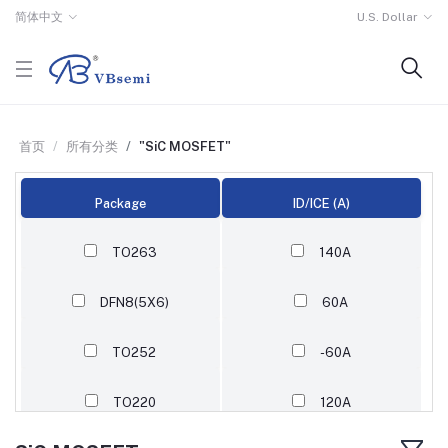
简体中文
U.S. Dollar
首页
所有分类
"SiC MOSFET"
Package
ID/ICE (A)
TO263
140A
DFN8(5X6)
60A
TO252
-60A
TO220
120A