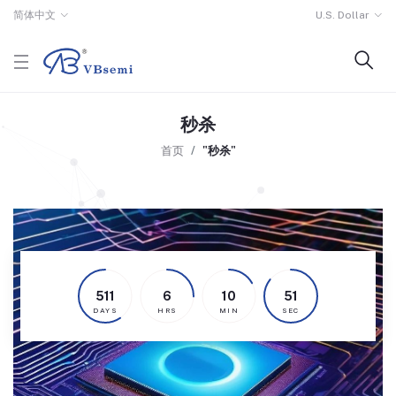
简体中文
U.S. Dollar
秒杀
首页
"秒杀"
511
6
10
51
DAYS
HRS
MIN
SEC