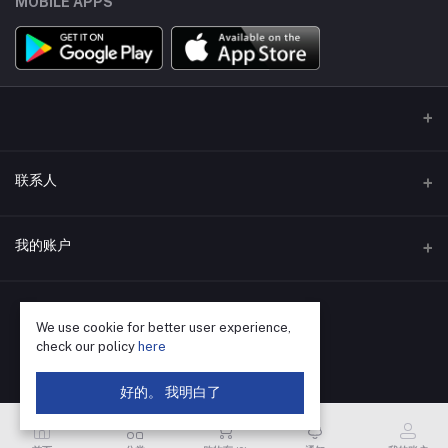
MOBILE APPS
联系人
地址
我的账户
深圳市福田区华强北街道荔村社区振兴路120号赛格科技园4栋东5层
502
登录
电话
We use cookie for better user experience,
订单历史
check our policy
here
400-655-8788
我的收藏
好的。 我明白了
电子邮件
跟踪订单
SZ@VBsemi.com