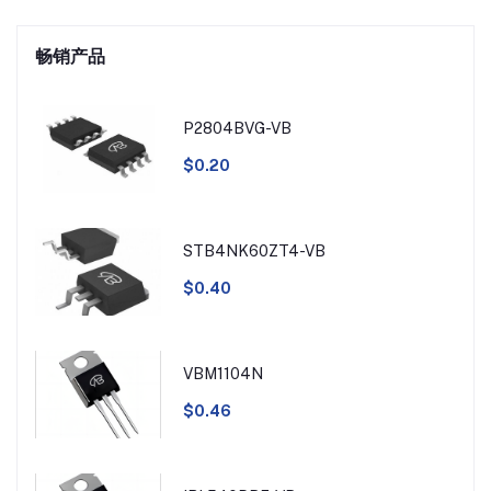
畅销产品
P2804BVG-VB
$0.20
STB4NK60ZT4-VB
$0.40
VBM1104N
$0.46