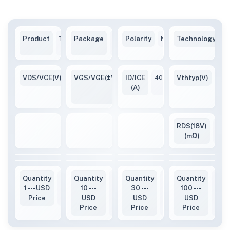
Product
TW048Z65C-
Package
TO247-
Polarity
N
Technology
S
VB
4L
VDS/VCE(V)
650V
VGS/VGE(±V)
ID/ICE
-10
40A
Vthtyp(V)
2~5
/
(A)
+20
RDS(18V)
50(
(mΩ)
Quantity
3.37
Quantity
3.34
Quantity
3.25
Quantity
3.16
1 --- USD
10 ---
30 ---
100 ---
Price
USD
USD
USD
Price
Price
Price