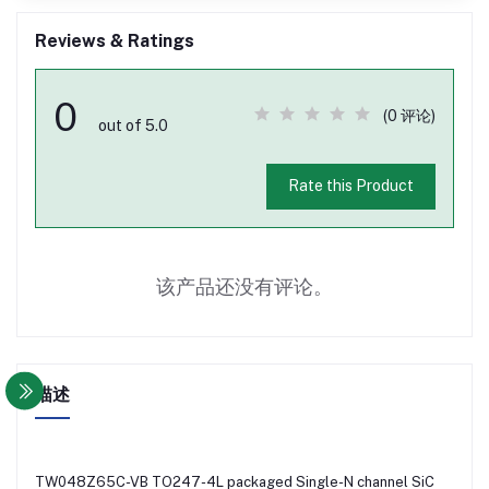
Reviews & Ratings
0
(0 评论)
out of 5.0
Rate this Product
该产品还没有评论。
描述
TW048Z65C-VB TO247-4L packaged Single-N channel SiC