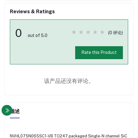
Reviews & Ratings
0
(0 评论)
out of 5.0
Rate this Product
该产品还没有评论。
描述
NVHL075N065SC1-VB TO247 packaged Single-N channel SiC