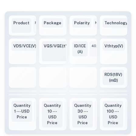
Product
NVHL075N065SC1-
Package
TO247
Polarity
N
Technology
S
VB
VDS/VCE(V)
650V
VGS/VGE(±V)
ID/ICE
-10
40A
Vthtyp(V)
2~5
/
(A)
+20
RDS(18V)
50(
(mΩ)
Quantity
3.48
Quantity
3.44
Quantity
3.32
Quantity
3.19
1 --- USD
10 ---
30 ---
100 ---
Price
USD
USD
USD
Price
Price
Price