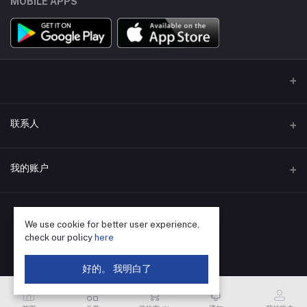
MOBILE APPS
联系人
地址
我的账户
深圳市福田区华强北街道荔村社区振兴路120号赛格科技园4栋东5层
502
登录
电话
We use cookie for better user experience,
订单历史
check our policy
here
400-655-8788
我的收藏
好的。 我明白了
电子邮件
跟踪订单
SZ@VBsemi.com