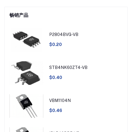
畅销产品
P2804BVG-VB
$0.20
STB4NK60ZT4-VB
$0.40
VBM1104N
$0.46