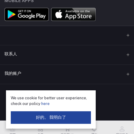
MOBILE APPS
联系人
地址
我的账户
深圳市福田区华强北街道荔村社区振兴路120号赛格科技园4栋东5层
502
登录
电话
We use cookie for better user experience,
订单历史
check our policy
here
400-655-8788
我的收藏
好的。 我明白了
电子邮件
跟踪订单
SZ@VBsemi.com