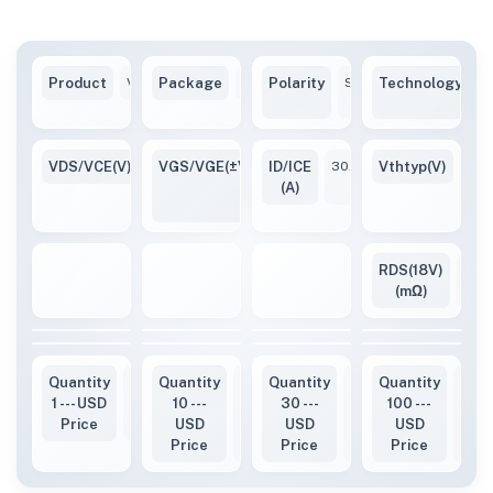
Product
VBP112MC30
Package
TO247
Polarity
Single-
Technology
S
N
VDS/VCE(V)
1200V
VGS/VGE(±V)
ID/ICE
-10
30A
Vthtyp(V)
2~4
/
(A)
+22
RDS(18V)
80(
(mΩ)
Quantity
4.77
Quantity
4.34
Quantity
4.24
Quantity
4.13
1 --- USD
10 ---
30 ---
100 ---
Price
USD
USD
USD
Price
Price
Price