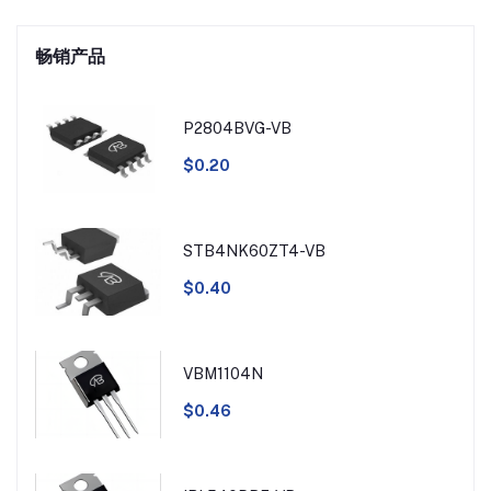
畅销产品
P2804BVG-VB
$0.20
STB4NK60ZT4-VB
$0.40
VBM1104N
$0.46