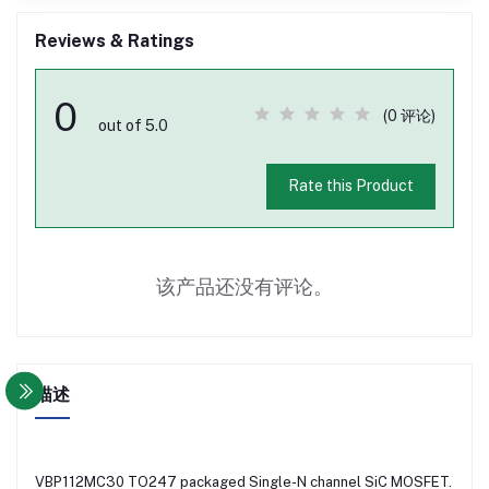
Reviews & Ratings
0
(0 评论)
out of 5.0
Rate this Product
该产品还没有评论。
描述
VBP112MC30 TO247 packaged Single-N channel SiC MOSFET.