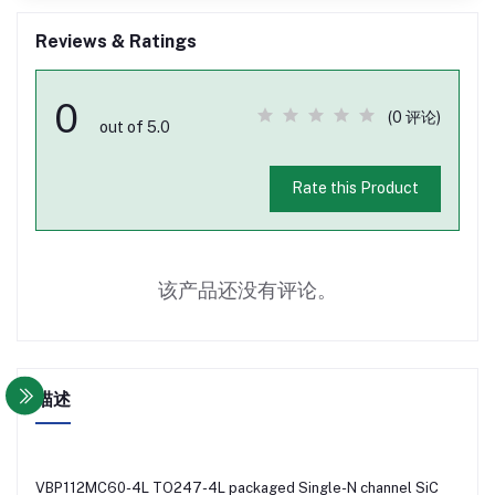
Reviews & Ratings
0
(0 评论)
out of 5.0
Rate this Product
该产品还没有评论。
描述
VBP112MC60-4L TO247-4L packaged Single-N channel SiC