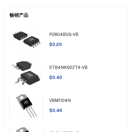
畅销产品
P2804BVG-VB
$0.20
STB4NK60ZT4-VB
$0.40
VBM1104N
$0.46