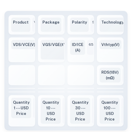
Product
VBP112MC60-
Package
TO247-
Polarity
Single-
Technology
S
4L
4L
N
VDS/VCE(V)
1200V
VGS/VGE(±V)
ID/ICE
-10
65A
Vthtyp(V)
2~4
/
(A)
+22
RDS(18V)
35(
(mΩ)
Quantity
5.37
Quantity
4.88
Quantity
4.78
Quantity
4.68
1 --- USD
10 ---
30 ---
100 ---
Price
USD
USD
USD
Price
Price
Price