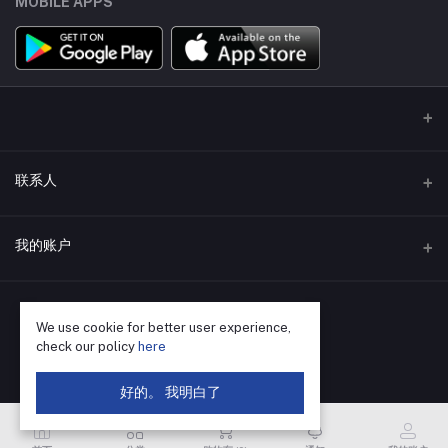
MOBILE APPS
联系人
地址
我的账户
深圳市福田区华强北街道荔村社区振兴路120号赛格科技园4栋东5层
502
登录
电话
We use cookie for better user experience,
订单历史
check our policy
here
400-655-8788
我的收藏
好的。 我明白了
电子邮件
跟踪订单
SZ@VBsemi.com