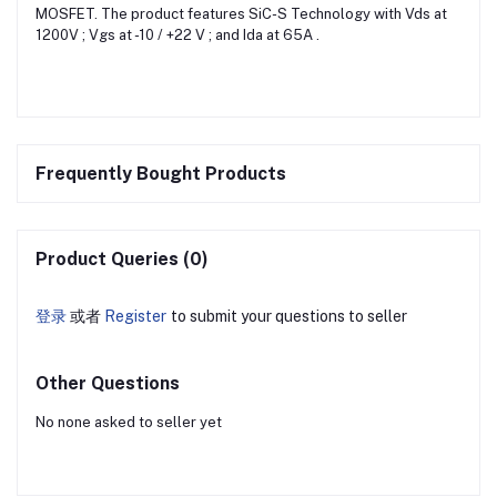
MOSFET. The product features SiC-S Technology with Vds at
1200V ; Vgs at -10 / +22 V ; and Ida at 65A .
Frequently Bought Products
Product Queries (0)
登录
或者
Register
to submit your questions to seller
Other Questions
No none asked to seller yet