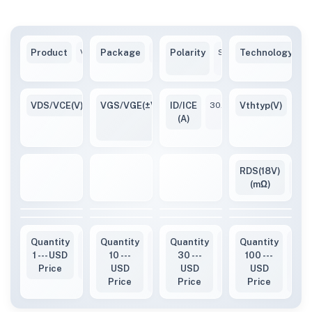
Product
VBP165C30
Package
TO247
Polarity
Single-
Technology
S
N
VDS/VCE(V)
650V
VGS/VGE(±V)
ID/ICE
-10
30A
Vthtyp(V)
2~5
/
(A)
+20
RDS(18V)
70(
(mΩ)
Quantity
3.76
Quantity
3.42
Quantity
3.32
Quantity
3.21
1 --- USD
10 ---
30 ---
100 ---
Price
USD
USD
USD
Price
Price
Price