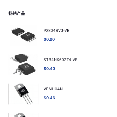
畅销产品
P2804BVG-VB
$0.20
STB4NK60ZT4-VB
$0.40
VBM1104N
$0.46