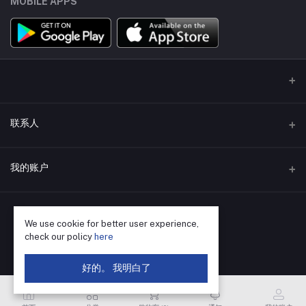
MOBILE APPS
联系人
地址
我的账户
深圳市福田区华强北街道荔村社区振兴路120号赛格科技园4栋东5层
502
登录
电话
We use cookie for better user experience,
订单历史
check our policy
here
400-655-8788
我的收藏
好的。 我明白了
电子邮件
跟踪订单
SZ@VBsemi.com