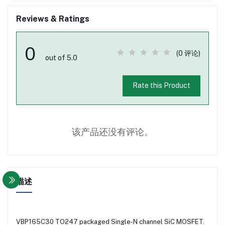
Reviews & Ratings
0
(0 评论)
out of 5.0
Rate this Product
该产品还没有评论。
描述
VBP165C30 TO247 packaged Single-N channel SiC MOSFET.