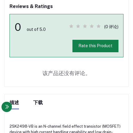
Reviews & Ratings
0
(0 评论)
out of 5.0
Rate this Product
该产品还没有评论。
描述
下载
2SK2498-VB is an N-channel field effect transistor (MOSFET)
device with high current handling capability and low drain-