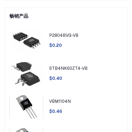
畅销产品
P2804BVG-VB
$0.20
STB4NK60ZT4-VB
$0.40
VBM1104N
$0.46