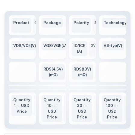
Product
2SK2498-
Package
TO220F
Polarity
Single-
Technology
T
VB
N
VDS/VCE(V)
60V
VGS/VGE(±V)
ID/ICE
±20V
3V
Vthtyp(V)
120
(A)
RDS(4.5V)
13(mΩ)
RDS(10V)
5(mΩ)
(mΩ)
(mΩ)
Quantity
0.89
Quantity
0.82
Quantity
0.74
Quantity
0.63
1 --- USD
10 ---
30 ---
100 ---
Price
USD
USD
USD
Price
Price
Price