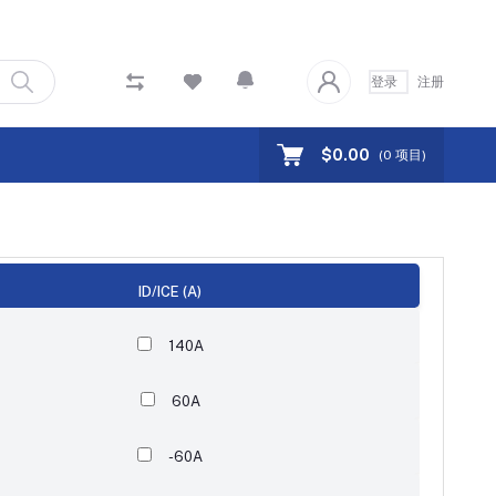
登录
注册
$0.00
(
0
项目)
ID/ICE (A)
140A
60A
-60A