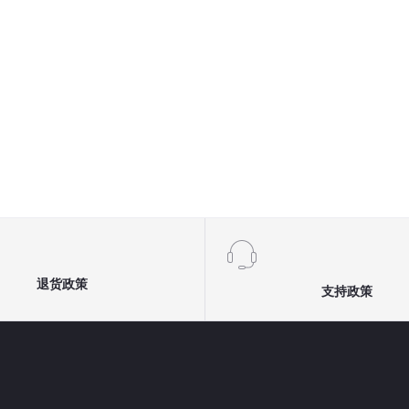
DFN8(5X6)-C
TO247-4L
DFN6(2X2)
退货政策
支持政策