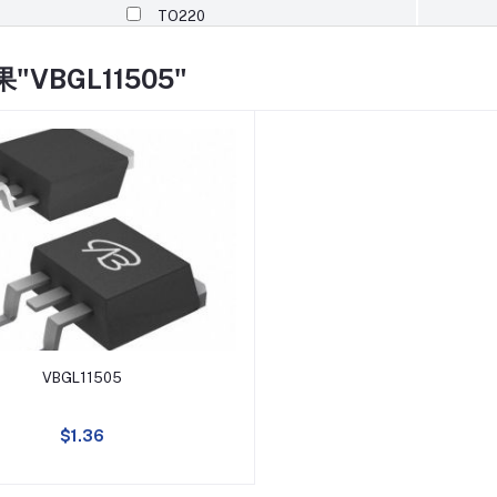
TO220
TO220F
"VBGL11505"
DFN8(3X3)
SOP8
TO251
TO3P
SOT23-6
添加到购物车
VBGL11505
TO247
$1.36
SOT89