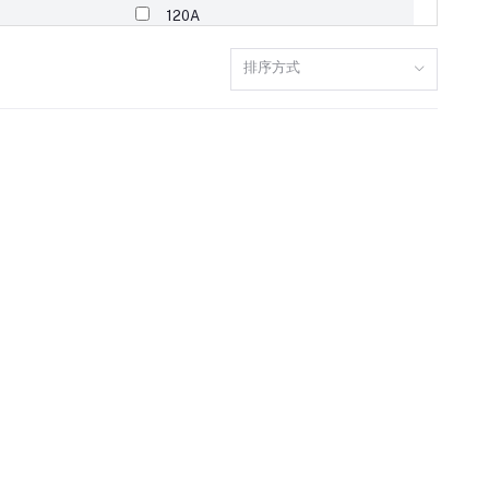
120A
排序方式
160A
110A
150A
97A
98A
13A
10A
5A