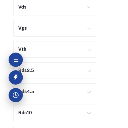
Vds
Vgs
Vth
Rds2.5
Rds4.5
Rds10