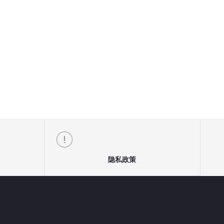
65A
7A
-120A
85A
128A
9A
12A
隐私政策
-18A
90A