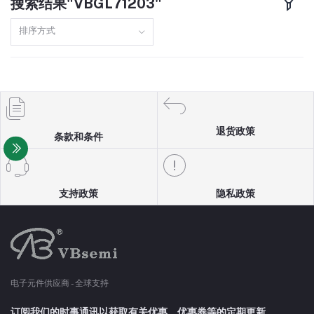
搜索结果"VBGL71203"
TO220F
160A
排序方式
DFN8(3X3)
110A
SOP8
150A
TO251
97A
退货政策
条款和条件
TO3P
98A
SOT23-6
13A
支持政策
隐私政策
TO247
10A
SOT89
5A
电子元件供应商 - 全球支持
SOT23-3
4A
订阅我们的时事通讯以获取有关优惠、优惠券等的定期更新