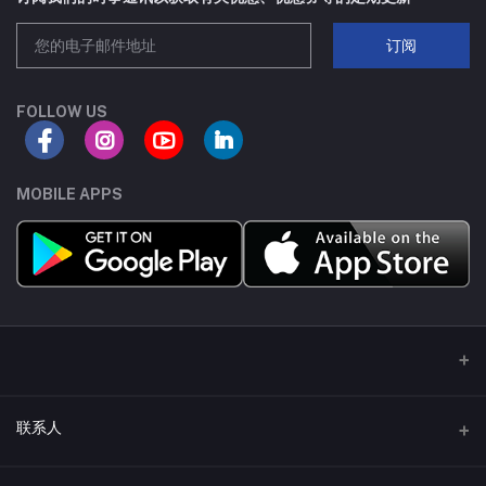
SC70-3
8A
订阅
SOT223
80A
FOLLOW US
TSSOP8
30A
SC75-3
70A
MOBILE APPS
SC70-6
18A
SC75-6
100A
SOP-8
210A
TO252-4L
75A
联系人
DFN8(5X6)-C
65A