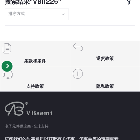
搜索结果"VBI1226"
TO220F
160A
排序方式
DFN8(3X3)
110A
SOP8
150A
TO251
97A
退货政策
条款和条件
TO3P
98A
SOT23-6
13A
支持政策
隐私政策
TO247
10A
SOT89
5A
电子元件供应商 - 全球支持
SOT23-3
4A
订阅我们的时事通讯以获取有关优惠、优惠券等的定期更新