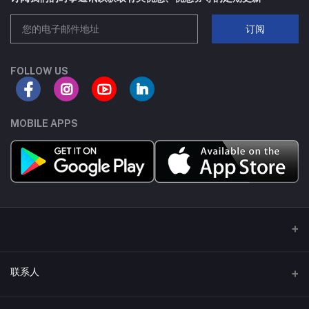
SC70-3
8A
订阅
SOT223
80A
FOLLOW US
TSSOP8
30A
SC75-3
70A
MOBILE APPS
SC70-6
18A
SC75-6
100A
SOP-8
210A
TO252-4L
75A
联系人
DFN8(5X6)-C
65A