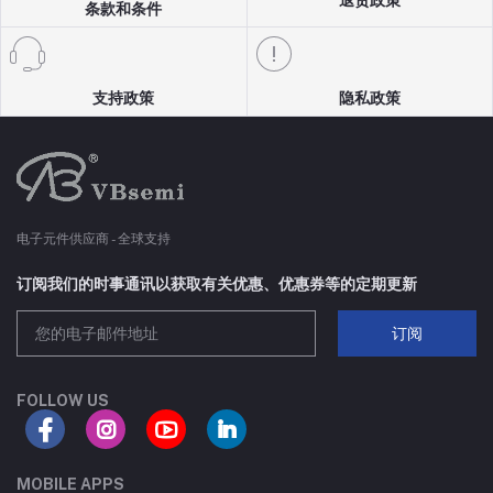
SC70-3
8A
条款和条件
SOT223
80A
支持政策
隐私政策
TSSOP8
30A
SC75-3
70A
SC70-6
18A
电子元件供应商 - 全球支持
SC75-6
100A
订阅我们的时事通讯以获取有关优惠、优惠券等的定期更新
订阅
SOP-8
210A
TO252-4L
75A
FOLLOW US
DFN8(5X6)-C
65A
MOBILE APPS