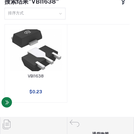
搜索结果"VBI1638"
TO220F
160A
排序方式
DFN8(3X3)
110A
SOP8
150A
TO251
97A
TO3P
98A
VBI1638
SOT23-6
13A
添加到购物车
TO247
10A
$0.23
SOT89
5A
SOT23-3
4A
退货政策