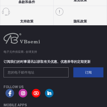
SC70-3
8A
条款和条件
SOT223
80A
支持政策
隐私政策
TSSOP8
30A
SC75-3
70A
SC70-6
18A
电子元件供应商 - 全球支持
SC75-6
100A
订阅我们的时事通讯以获取有关优惠、优惠券等的定期更新
订阅
SOP-8
210A
TO252-4L
75A
FOLLOW US
DFN8(5X6)-C
65A
MOBILE APPS