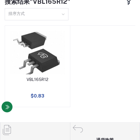
搜索结果"VBL165R12"
TO220F
160A
排序方式
DFN8(3X3)
110A
SOP8
150A
TO251
97A
TO3P
98A
VBL165R12
SOT23-6
13A
添加到购物车
TO247
10A
$0.83
SOT89
5A
SOT23-3
4A
退货政策