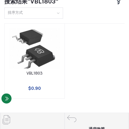
搜索结果"VBL1803"
TO220F
160A
排序方式
DFN8(3X3)
110A
SOP8
150A
TO251
97A
TO3P
98A
VBL1803
SOT23-6
13A
添加到购物车
TO247
10A
$0.90
SOT89
5A
SOT23-3
4A
退货政策