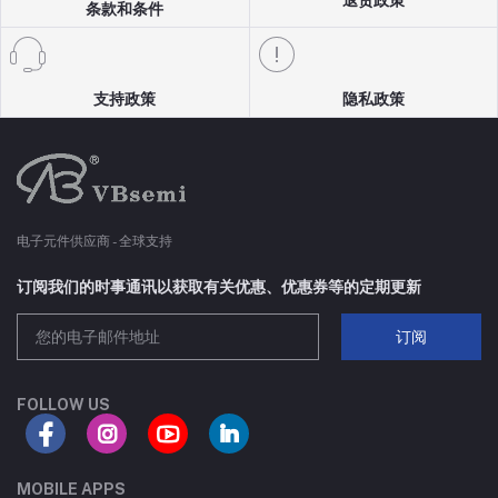
SC70-3
8A
条款和条件
SOT223
80A
支持政策
隐私政策
TSSOP8
30A
SC75-3
70A
SC70-6
18A
电子元件供应商 - 全球支持
SC75-6
100A
订阅我们的时事通讯以获取有关优惠、优惠券等的定期更新
订阅
SOP-8
210A
TO252-4L
75A
FOLLOW US
DFN8(5X6)-C
65A
MOBILE APPS