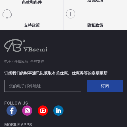
SC70-3
8A
条款和条件
SOT223
80A
支持政策
隐私政策
TSSOP8
30A
SC75-3
70A
SC70-6
18A
电子元件供应商 - 全球支持
SC75-6
100A
订阅我们的时事通讯以获取有关优惠、优惠券等的定期更新
订阅
SOP-8
210A
TO252-4L
75A
FOLLOW US
DFN8(5X6)-C
65A
MOBILE APPS