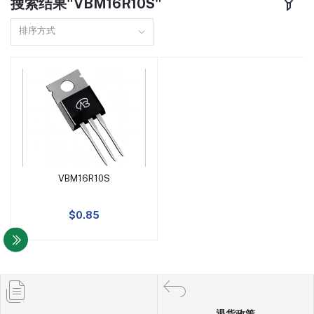
搜索结果"VBM16R10S"
TO220F
160A
排序方式
DFN8(3X3)
110A
SOP8
150A
TO251
97A
TO3P
98A
VBM16R10S
SOT23-6
13A
添加到购物车
TO247
10A
$0.85
SOT89
5A
SOT23-3
4A
退货政策