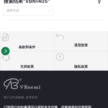
搜索结果"VBN1405"
TO220F
160A
排序方式
DFN8(3X3)
110A
SOP8
150A
TO251
97A
退货政策
条款和条件
TO3P
98A
SOT23-6
13A
支持政策
隐私政策
TO247
10A
SOT89
5A
电子元件供应商 - 全球支持
SOT23-3
4A
订阅我们的时事通讯以获取有关优惠、优惠券等的定期更新