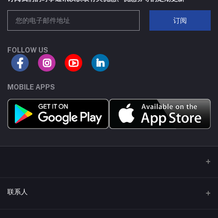
SC70-3
8A
订阅
SOT223
80A
FOLLOW US
TSSOP8
30A
SC75-3
70A
MOBILE APPS
SC70-6
18A
SC75-6
100A
SOP-8
210A
TO252-4L
75A
联系人
DFN8(5X6)-C
65A