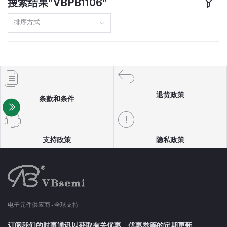
搜索结果"VBPB1106"
TO220F
160A
排序方式
DFN8(3X3)
110A
SOP8
150A
TO251
97A
退货政策
条款和条件
TO3P
98A
SOT23-6
13A
支持政策
隐私政策
TO247
10A
SOT89
5A
电子元件供应商 - 全球支持
SOT23-3
4A
订阅我们的时事通讯以获取有关优惠、优惠券等的定期更新