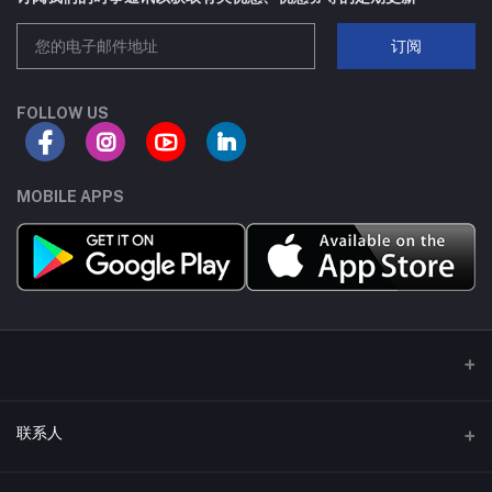
SC70-3
8A
订阅
SOT223
80A
FOLLOW US
TSSOP8
30A
SC75-3
70A
MOBILE APPS
SC70-6
18A
SC75-6
100A
SOP-8
210A
TO252-4L
75A
联系人
DFN8(5X6)-C
65A