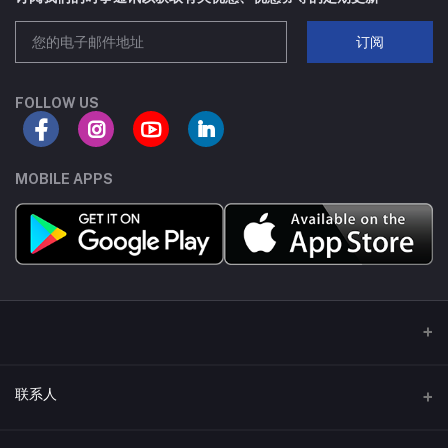
SC70-3
8A
订阅
SOT223
80A
FOLLOW US
TSSOP8
30A
SC75-3
70A
MOBILE APPS
SC70-6
18A
SC75-6
100A
SOP-8
210A
TO252-4L
75A
联系人
DFN8(5X6)-C
65A