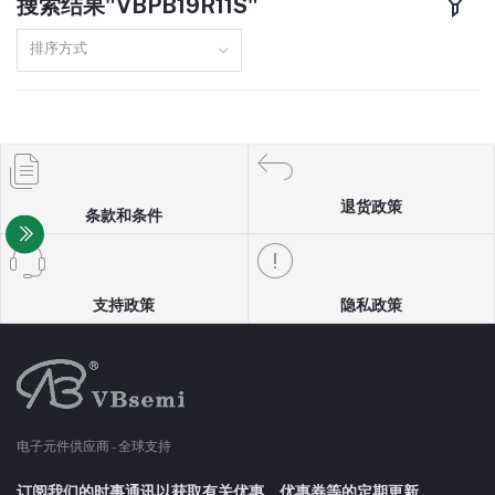
搜索结果"VBPB19R11S"
TO220F
160A
排序方式
DFN8(3X3)
110A
SOP8
150A
TO251
97A
退货政策
条款和条件
TO3P
98A
SOT23-6
13A
支持政策
隐私政策
TO247
10A
SOT89
5A
电子元件供应商 - 全球支持
SOT23-3
4A
订阅我们的时事通讯以获取有关优惠、优惠券等的定期更新